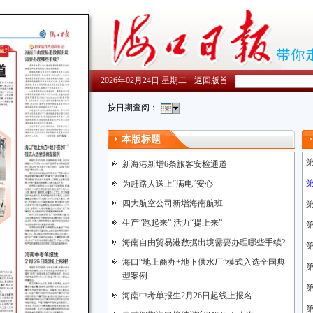
2026年02月24日 星期二
返回版首
按日期查阅：
本版标题
新海港新增6条旅客安检通道
为赶路人送上“满电”安心
四大航空公司新增海南航班
生产“跑起来” 活力“提上来”
海南自由贸易港数据出境需要办理哪些手续?
海口“地上商办+地下供水厂”模式入选全国典
型案例
海南中考单报生2月26日起线上报名
第