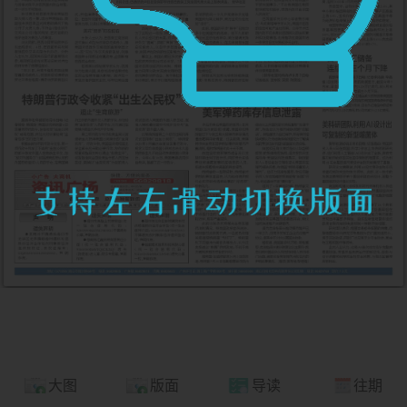
大图
版面
导读
往期