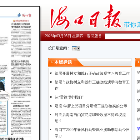
2026年03月05日 星期四
返回版首
按日期查阅：
本版标题
部署开展树立和践行正确政绩观学习教育工作
第
部署市政协树立和践行正确政绩观学习教育工
作
第
从“雷锋”到“我们”
第
建投·学府上品项目分期竣工规划核实的公示
第
封关后海南自由贸易港哪些数据不得跨境流
第
动？
海口市2026年春风行动暨就业援助季活动今日
举办