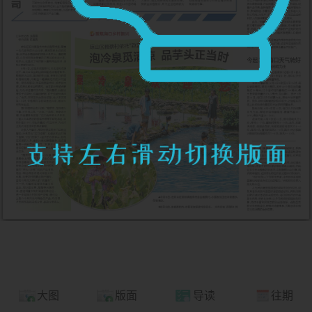
大图
版面
导读
往期